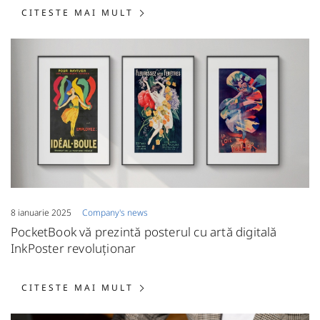
CITESTE MAI MULT: ACTUALIZ
CITESTE MAI MULT
8 ianuarie 2025
Сompany's news
PocketBook vă prezintă posterul cu artă digitală
InkPoster revoluționar
CITESTE MAI MULT: POCKETBO
CITESTE MAI MULT