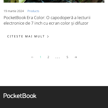
19 martie 2024
Products
PocketBook Era Color: O capodoperă a lecturii
electronice de 7 inch cu ecran color și difuzor
CITESTE MAI MULT: POCKETBO
CITESTE MAI MULT
Previous page
...
Next page
←
1
2
5
→