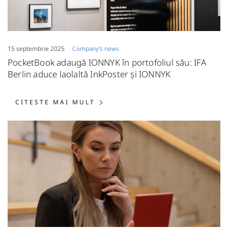
15 septembrie 2025
Сompany's news
PocketBook adaugă IONNYK în portofoliul său: IFA
Berlin aduce laolaltă InkPoster și IONNYK
CITESTE MAI MULT: POCKETBO
CITESTE MAI MULT